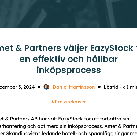
et & Partners väljer EazyStock 
en effektiv och hållbar
inköpsprocess
cember 3, 2024
Daniel Martinsson
Lästid -
< 1
mi
#Pressreleaser
t & Partners AB har valt EazyStock för att förbättra sin
erhantering och optimera sin inköpsprocess. Amet & Partn
ser Skandinaviens ledande hotell- och spaanläggningar m