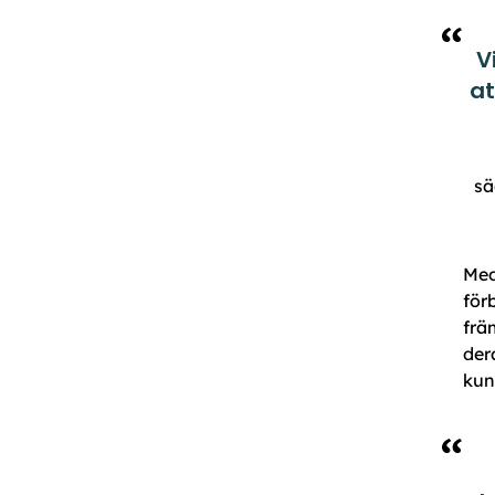
V
at
sä
Med
för
frä
der
kun