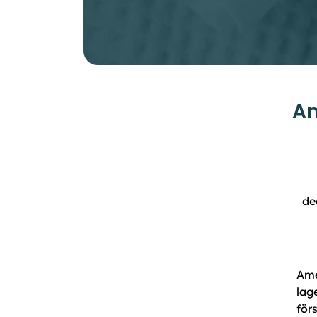
Am
de
Ame
lag
för