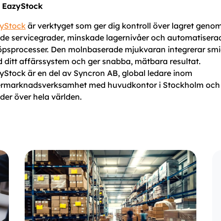
EazyStock
yStock
är verktyget som ger dig kontroll över lagret geno
de servicegrader, minskade lagernivåer och automatisera
öpsprocesser. Den molnbaserade mjukvaran integrerar smi
 ditt affärssystem och ger snabba, mätbara resultat.
yStock är en del av Syncron AB, global ledare inom
ermarknadsverksamhet med huvudkontor i Stockholm och
der över hela världen.