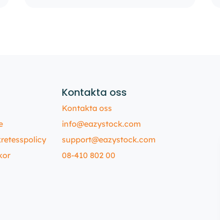
Kontakta oss
Kontakta oss
e
info@eazystock.com
retesspolicy
support@eazystock.com
kor
08-410 802 00