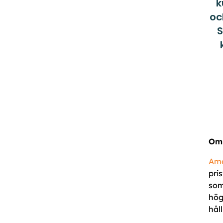
k
oc
S
Om 
Ame
pri
som
hög
hål