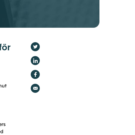
för
nut
ers
ed