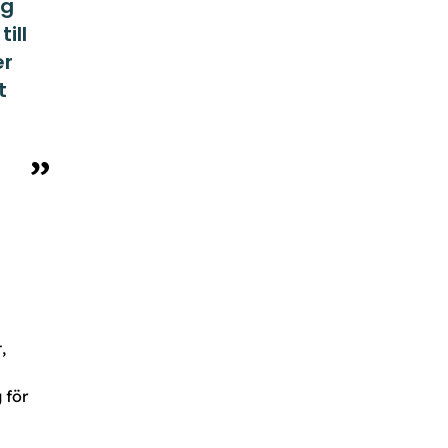
ng
ill
er
t
,
 för