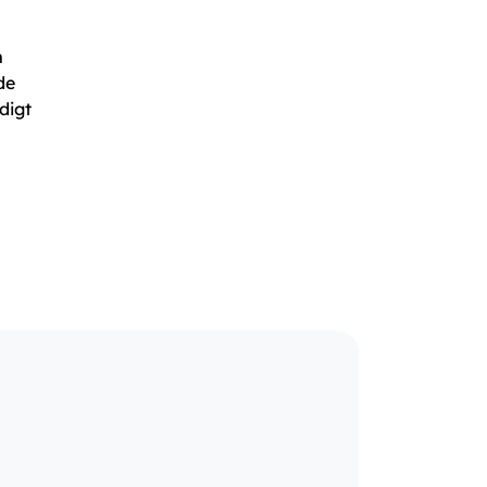
m
de
digt