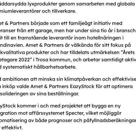
äddarsydda lyxprodukter genom samarbeten med globala
miumleverantörer och tillverkare.
t & Partners började som ett familjeägt initiativ med
eranser från ett garage, men har under sina tio år i bransc
it till en framstående leverantör inom hotellnäringen i
ndinavien. Amet & Partners är välkända för sitt fokus på
kvalitativa produkter och har tilldelats utmärkelsen ”Årets
etagare 2022” i Trosa kommun, och arbetar samtidigt akti
 systematiskt hållbarhetsarbete.
 ambitionen att minska sin klimatpåverkan och effektivis
a inköp valde Amet & Partners EazyStock för att optimera
solideringen av sina beställningar.
yStock kommer i och med projektet att bygga en ny
egration mot affärssystemet Specter, vilket möjliggör
omatisering av både prognoser och påfyllnadsberäkninga
 effektivt.