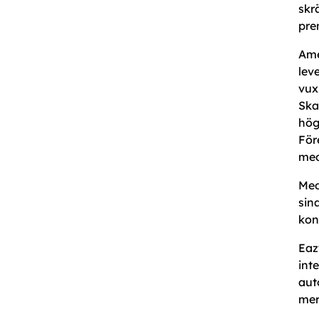
skr
pre
Ame
lev
vux
Ska
hög
För
med
Med
sin
kon
Eaz
int
aut
mer