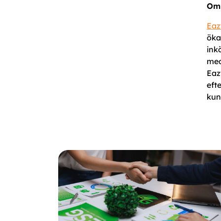
Om 
Eaz
öka
ink
med
Eaz
eft
kun