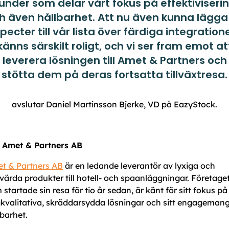
under som delar vårt fokus på effektiviseri
h även hållbarhet. Att nu även kunna lägga t
pecter till vår lista över färdiga integration
känns särskilt roligt, och vi ser fram emot at
leverera lösningen till Amet & Partners och
stötta dem på deras fortsatta tillväxtresa.
avslutar Daniel Martinsson Bjerke, VD på EazyStock.
Amet & Partners AB
t & Partners AB
är en ledande leverantör av lyxiga och
svärda produkter till hotell- och spaanläggningar. Företaget
 startade sin resa för tio år sedan, är känt för sitt fokus på
kvalitativa, skräddarsydda lösningar och sitt engagemang
lbarhet.