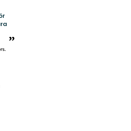
ör
åra
rs.
d