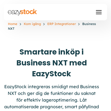
Home
Kom igång
ERP Integrationer
Business
NXT
Smartare inköp i
Business NXT med
EazyStock
EazyStock
integreras smidigt med Business
NXT
och ger dig de funktioner du saknat
för effektiv
lager
optimering. Låt
automatiserade prognoser, smart påfyll
nad