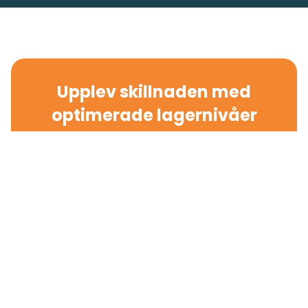
Upplev skillnaden med
optimerade lagernivåer
Upptäck hur EazyStock kopplat till Business
NXT kan ge dig bättre lagerbalans, frigjord
likviditet och ökad leveranssäkerhet.
Prata med en expert