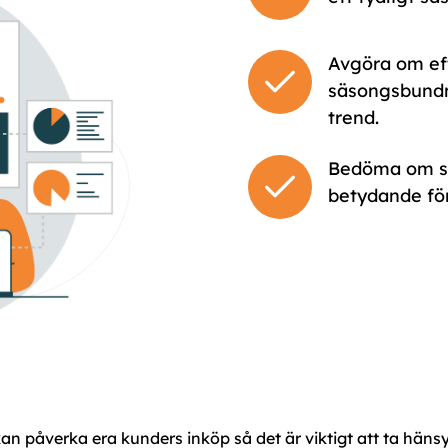
Avgöra om ef
säsongsbundna
trend.
Bedöma om säs
betydande för
n påverka era kunders inköp så det är viktigt att ta hänsyn