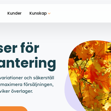
Kunder
Kunskap
er för
antering
ariationer och säkerställ
tt maximera försäljningen,
iker överlager.