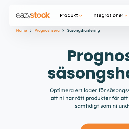
Produkt
Integrationer
Home
Prognostisera
Säsongshantering
Prognos
säsongsh
Optimera ert lager för säsongsv
att ni har rätt produkter för a
samtidigt som ni undv