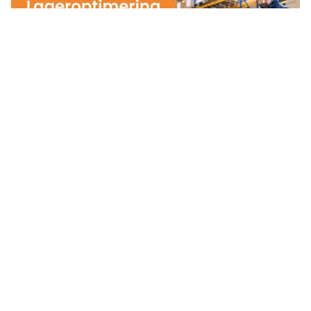
Lageroptimering i praktiken
Från manuellt slit till strukturerad kontroll
koppla prognoser, servicenivåer och
segmentering till smartare inköpsbeslut.
Läs mer