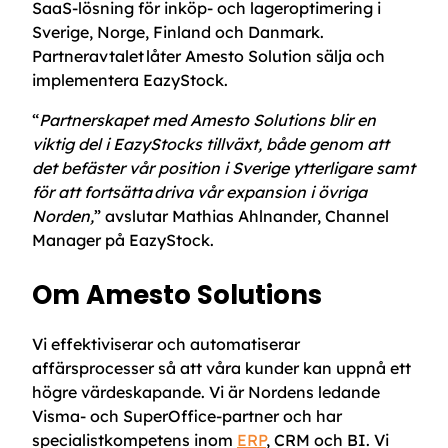
SaaS-lösning för inköp- och lageroptimering i
Sverige, Norge, Finland och Danmark.
Partneravtalet låter Amesto Solution sälja och
implementera EazyStock.
“
Partnerskapet med Amesto Solutions blir en
viktig del i EazyStocks tillväxt, både genom att
det befäster vår position i Sverige ytterligare samt
för att fortsätta driva vår expansion i övriga
Norden,
” avslutar Mathias Ahlnander, Channel
Manager på EazyStock.
Om Amesto Solutions
Vi effektiviserar och automatiserar
affärsprocesser så att våra kunder kan uppnå ett
högre värdeskapande. Vi är Nordens ledande
Visma- och SuperOffice-partner och har
specialistkompetens inom
ERP
, CRM och BI. Vi