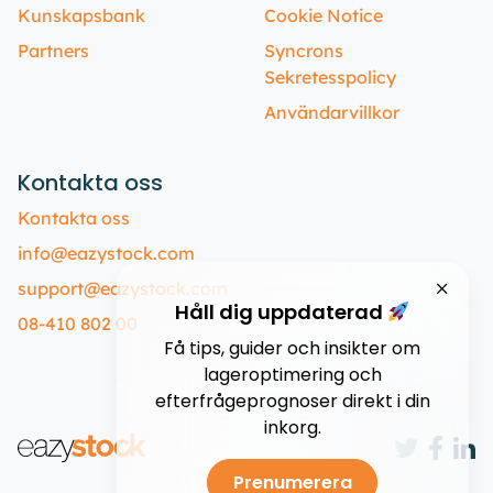
Kunskapsbank
Cookie Notice
Partners
Syncrons
Sekretesspolicy
Användarvillkor
Kontakta oss
Kontakta oss
info@eazystock.com
support@eazystock.com
Håll dig uppdaterad
08-410 802 00
Få tips, guider och insikter om
lageroptimering och
efterfrågeprognoser direkt i din
inkorg.
Prenumerera