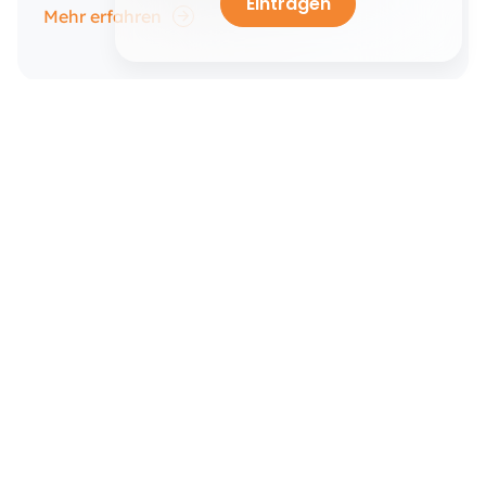
Eintragen
Mehr erfahren
Bedarfsprognose
Was sind die Nachteile von
Überbestand?
Der Warenbestand ist für den geschäftlichen
Erfolg von zentraler Bedeutung. Ohne diesen