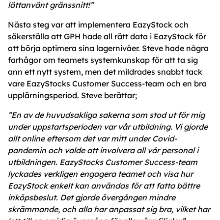
lättanvänt gränssnitt!”
Nästa steg var att implementera EazyStock och
säkerställa att GPH hade all rätt data i EazyStock för
att börja optimera sina lagernivåer. Steve hade några
farhågor om teamets systemkunskap för att ta sig
ann ett nytt system, men det mildrades snabbt tack
vare EazyStocks Customer Success-team och en bra
upplärningsperiod. Steve berättar;
”En av de huvudsakliga sakerna som stod ut för mig
under uppstartsperioden var vår utbildning. Vi gjorde
allt online eftersom det var mitt under Covid-
pandemin och valde att involvera all vår personal i
utbildningen. EazyStocks Customer Success-team
lyckades verkligen engagera teamet och visa hur
EazyStock enkelt kan användas för att fatta bättre
inköpsbeslut. Det gjorde övergången mindre
skrämmande, och alla har anpassat sig bra, vilket har