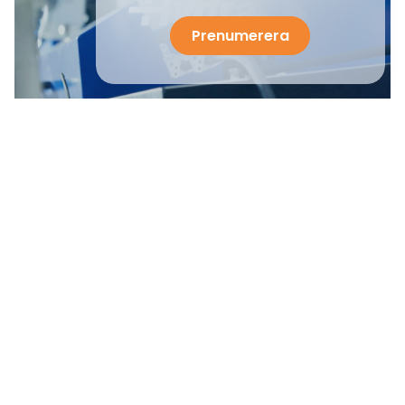
Prenumerera
HydraSpecma effektiviserar sin
lagerplanering med precisa prognoser
Hydraspecma, ledande inom hydraulik, ger
snabbare service med kundstyrd lagerlogik
som förbättrar prognoser och effektiviserar
arbetsrutiner.
Läs mer