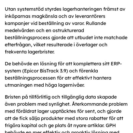
Utan systemstöd styrdes lagerhanteringen främst av
inköparnas magkänsla och av leverantörers
kampanjer vid beställning av varor. Rullande
medelvärden och en ostrukturerad
beställningsprocess gjorde att utbudet inte matchade
efterfrågan, vilket resulterade i överlager och
frekventa lagerbrister.
De behövde en lösning för att komplettera sitt ERP-
system (Epicor BisTrack 3.9) och förenkla
beställningsprocessen för atr effektivt hantera
utmaningen med höga lagernivåer.
Bristen på tillförlitlig och tillgänglig data skapade
även problem med synlighet. Återkommande problem
med föråldrat lager upptäcktes för sent, och gjorde
att de fick sälja produkter med stora rabatter för att
frigöra kapital och ge plats åt nyare artiklar. GPH
behövde en mer effektiv och proaktiv lösning med