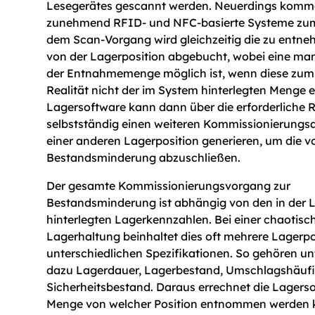
Lesegerätes gescannt werden. Neuerdings kom
zunehmend RFID- und NFC-basierte Systeme zum 
dem Scan-Vorgang wird gleichzeitig die zu ent
von der Lagerposition abgebucht, wobei eine man
der Entnahmemenge möglich ist, wenn diese zum B
Realität nicht der im System hinterlegten Menge e
Lagersoftware kann dann über die erforderliche
selbstständig einen weiteren Kommissionierungs
einer anderen Lagerposition generieren, um die 
Bestandsminderung abzuschließen.
Der gesamte Kommissionierungsvorgang zur
Bestandsminderung ist abhängig von den in der 
hinterlegten Lagerkennzahlen. Bei einer chaotisc
Lagerhaltung beinhaltet dies oft mehrere Lagerpo
unterschiedlichen Spezifikationen. So gehören u
dazu Lagerdauer, Lagerbestand, Umschlagshäufi
Sicherheitsbestand. Daraus errechnet die Lagers
Menge von welcher Position entnommen werden 