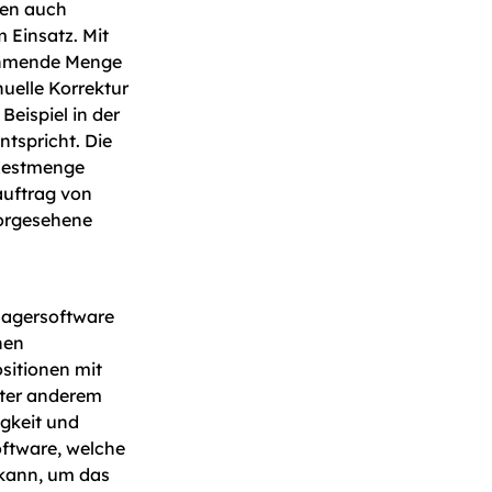
men auch
Einsatz. Mit
nehmende Menge
uelle Korrektur
eispiel in der
ntspricht. Die
 Restmenge
auftrag von
vorgesehene
Lagersoftware
hen
sitionen mit
nter anderem
gkeit und
oftware, welche
kann, um das