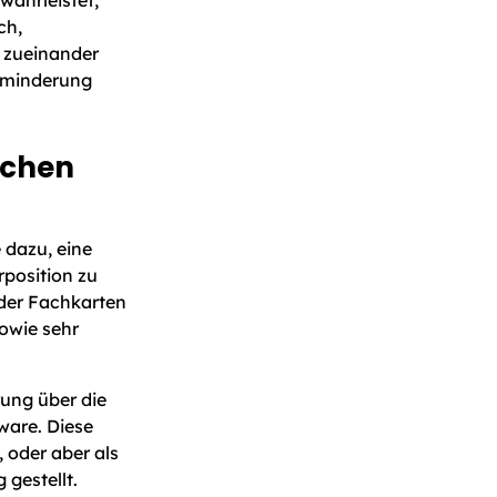
ch,
 zueinander
sminderung
uchen
 dazu, eine
rposition zu
nder Fachkarten
sowie sehr
rung über die
ware. Diese
 oder aber als
 gestellt.