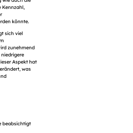
 wie auch die
e Kennzahl,
r
erden könnte.
 sich viel
im
wird zunehmend
niedrigere
ieser Aspekt hat
verändert, was
und
 beabsichtigt