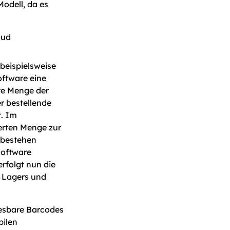
odell, da es
beispielsweise
oftware eine
te Menge der
r bestellende
t. Im
erten Menge zur
 bestehen
software
erfolgt nun die
s Lagers und
lesbare Barcodes
bilen