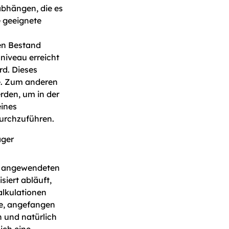
bhängen, die es
e geeignete
en Bestand
sniveau erreicht
rd. Dieses
re. Zum anderen
den, um in der
eines
urchzuführen.
r angewendeten
iert abläuft,
Kalkulationen
e, angefangen
 und natürlich
ich eine