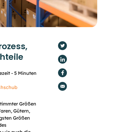
ozess,
hteile
ezeit -
5
Minuten
chschub
estimmter Größen
aren, Gütern,
tigsten Größen
des