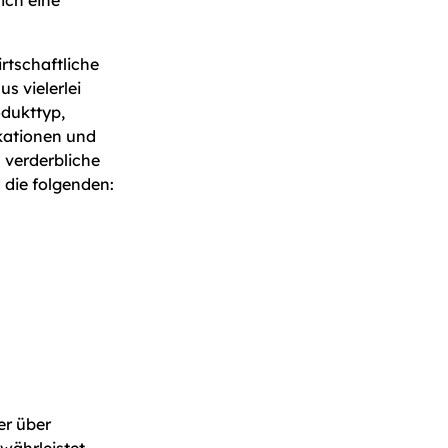
rtschaftliche
s vielerlei
odukttyp,
kationen und
 verderbliche
 die folgenden:
er über
ährleistet,