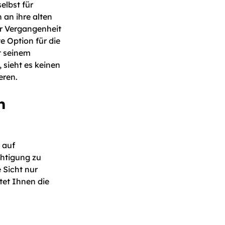
elbst für
an ihre alten
er Vergangenheit
te Option für die
t seinem
 sieht es keinen
eren.
n
 auf
htigung zu
 Sicht nur
tet Ihnen die