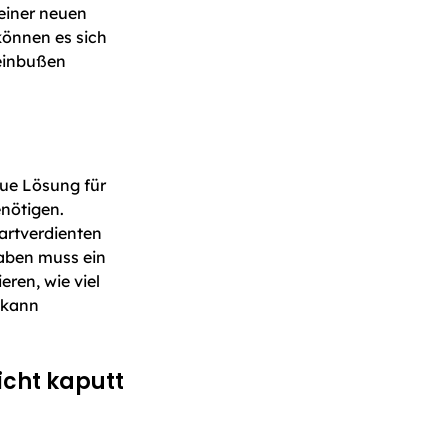
einer neuen
können es sich
zeinbußen
eue Lösung für
nötigen.
artverdienten
gaben muss ein
ren, wie viel
 kann
icht kaputt