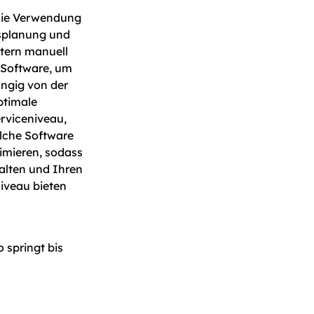
die Verwendung
dsplanung und
itern manuell
 Software, um
ängig von der
ptimale
rviceniveau,
olche Software
mieren, sodass
alten und Ihren
iveau bieten
springt bis