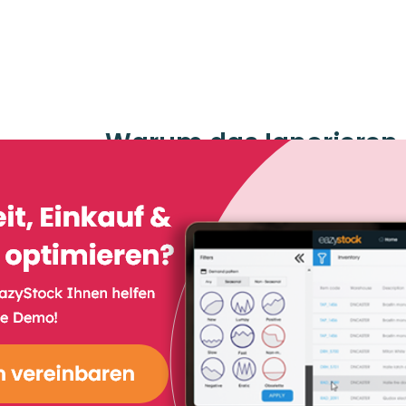
Warum das Ignorieren 
automatisierten
Bestandsmanagements
Lieferkette gefährd
März 12, 2021
Dr Peter Drakeley
Lesez
#Bestandsoptimierung
Was umfasst das automatis