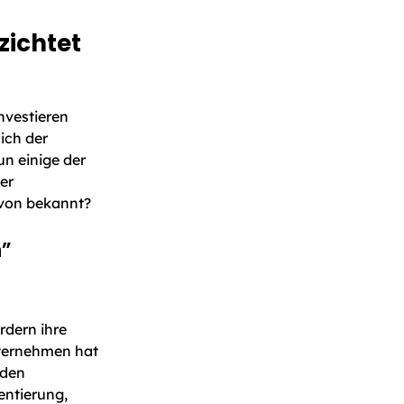
ichtet
nvestieren
ich der
un einige der
er
avon bekannt?
h”
rdern ihre
nternehmen hat
nden
ntierung,