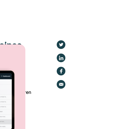
eines
 Ihre
et
eit -
5
Minuten
ierte