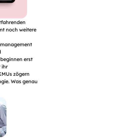
tfahrenden
mt noch weitere
dsmanagement
d
 beginnen erst
 ihr
 KMUs zögern
logie. Was genau