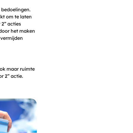
e bedoelingen.
jkt om te laten
 2” acties
e door het maken
 vermijden
 ook maar ruimte
r 2” actie.