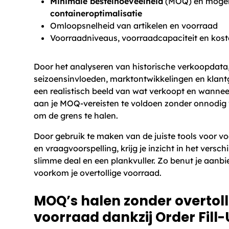
Minimale bestelhoeveelheid
(MOQ) en mogel
containeroptimalisatie
Omloopsnelheid van artikelen en voorraad
Voorraadniveaus, voorraadcapaciteit en kos
Door het analyseren van historische verkoopdata
seizoensinvloeden, marktontwikkelingen en klantge
een realistisch beeld van wat verkoopt en wanneer
aan je MOQ-vereisten te voldoen zonder onnodig v
om de grens te halen.
Door gebruik te maken van de juiste tools voor 
en vraagvoorspelling, krijg je inzicht in het versch
slimme deal en een plankvuller. Zo benut je aanb
voorkom je overtollige voorraad.
MOQ’s halen zonder overtoll
voorraad dankzij Order Fill