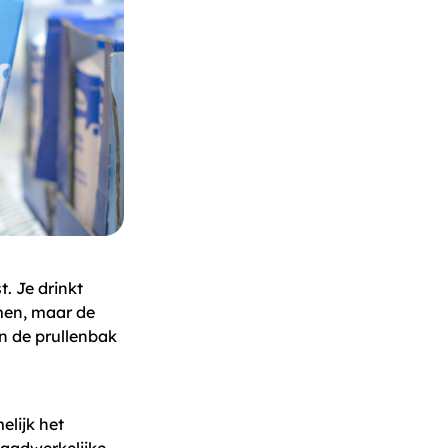
t. Je drinkt
men, maar de
in de prullenbak
elijk het
daadwerkelijke