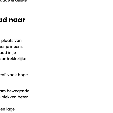
 pad naar
n plaats van
er je ineens
ad in je
aantrekkelijke
eal’ vaak hoge
aam bewegende
 plekken beter
een lage