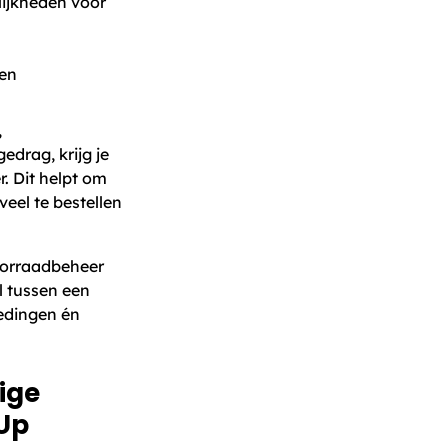
ijkheden voor
ten
,
drag, krijg je
. Dit helpt om
eel te bestellen
voorraadbeheer
il tussen een
iedingen én
ige
-Up