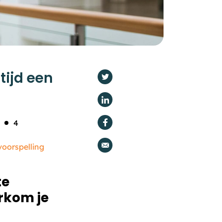
tijd een
4
oorspelling
te
rkom je