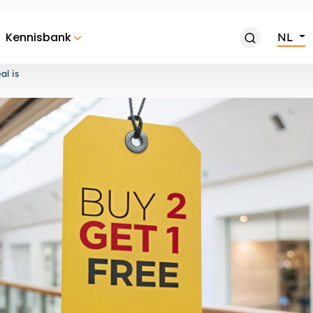
Kennisbank
NL
al is