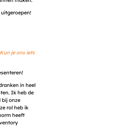
kunnen maken.
 uitgeroepen!
 Kun je ons iets
esenteren!
dranken in heel
ten. Ik heb de
 bij onze
ze rol heb ik
norm heeft
nventory