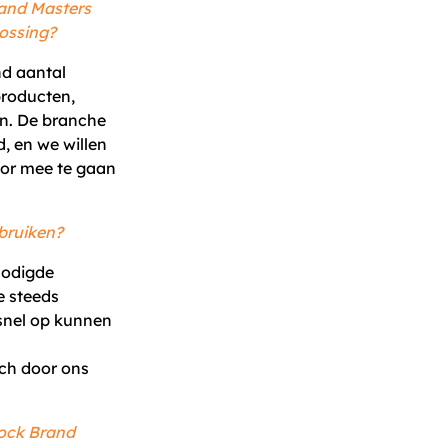
rand Masters
ossing?
nd aantal
producten,
en. De branche
d, en we willen
door mee te gaan
ebruiken?
nodigde
 steeds
snel op kunnen
ch door ons
tock Brand