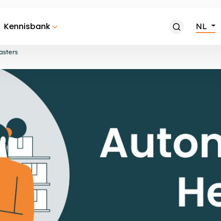
Kennisbank
NL
asters