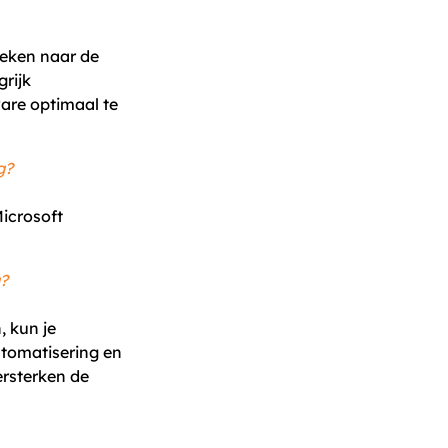
eken naar de
grijk
are optimaal te
g?
icrosoft
g?
, kun je
utomatisering en
ersterken de