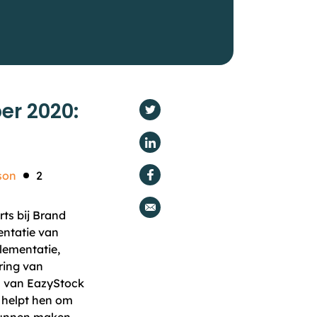
r 2020:
son
2
ts bij Brand
entatie van
plementatie,
ring van
n van EazyStock
 helpt hen om