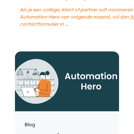
Als je een collega, klant of partner wilt nomineren
Automation Hero van volgende maand, vul dan
h
contactformulier in.
.
Blog