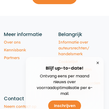
Meer informatie
Belangrijk
Over ons
Informatie over
auteursrechten/
Kennisbank
handelsmerk
Partners
Cookielijst
Blijf up-to-date!
Privacybeleid Van
Syncron
Ontvang eens per maand
nieuws over
Gebruiksvoorwaarden
voorraadoptimalisatie per e-
mail.
Contact
Inschrijven
Neem contact op